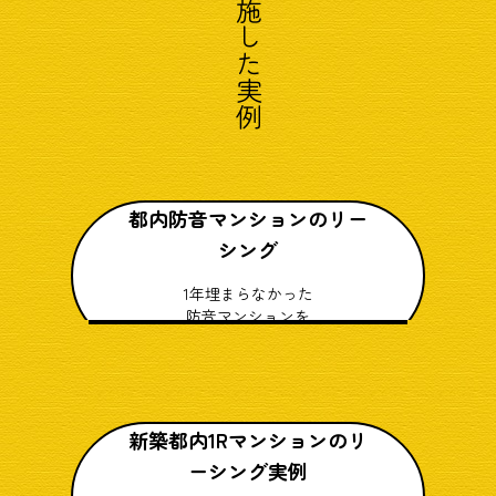
実施した実例
都内防音マンションのリー
シング
1年埋まらなかった
防音マンションを
家賃を上げて2ヶ月で満室に
新築都内1Rマンションのリ
ーシング実例