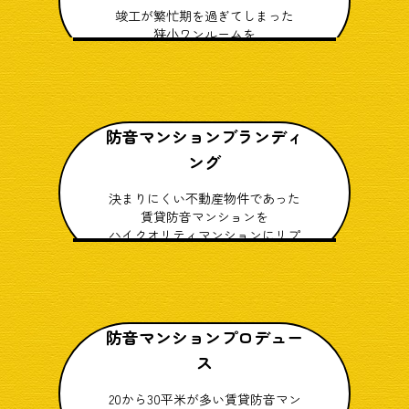
竣工が繁忙期を過ぎてしまった
狭小ワンルームを
3ヶ月で満室に
防音マンションブランディ
ング
決まりにくい不動産物件であった
賃貸防音マンションを
ハイクオリティマンションにリプ
レース
防音マンションプロデュー
ス
20から30平米が多い賃貸防音マン