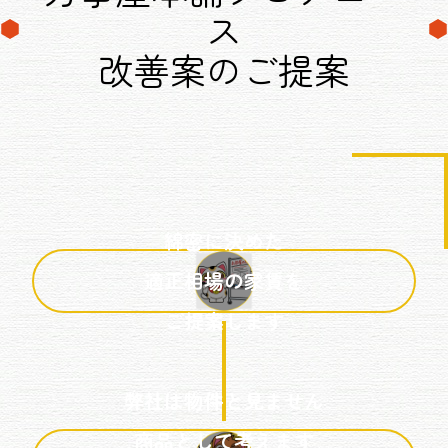
ス
改善案のご提案
綿密に決めた
適正相場の家賃を
ご提案します
弊社は物件と見ません
商品として考えます